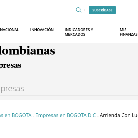
SUSCRÍBASE
RNACIONAL
INNOVACIÓN
INDICADORES Y
MIS
MERCADOS
FINANZAS
olombianas
presas
as en BOGOTA
Empresas en BOGOTA D C
Arrienda Con Luc
-
-