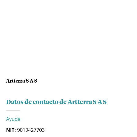
Artterra S A S
Datos de contacto de Artterra S A S
Ayuda
NIT:
9019427703