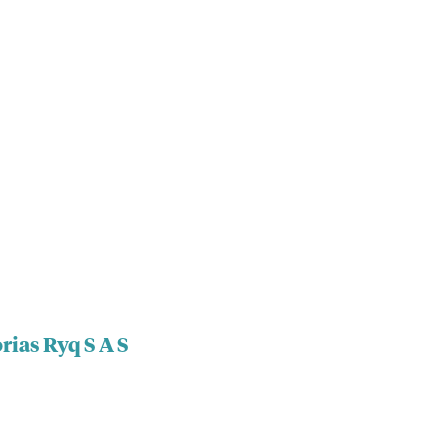
rias Ryq S A S