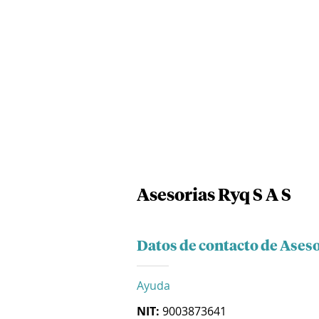
Asesorias Ryq S A S
Datos de contacto de Aseso
Ayuda
NIT:
9003873641