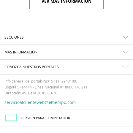
VER MÁS INFORMACIÓN
SECCIONES
MÁS INFORMACIÓN
CONOZCA NUESTROS PORTALES
Info general del portal: PBX: 57 (1) 2940100.
Bogotá 5714444 - Línea Nacional 01 8000 110 211.
Dirección: Av. Calle 26 # 68B-70.
servicioalclienteweb@eltiempo.com
VERSIÓN PARA COMPUTADOR