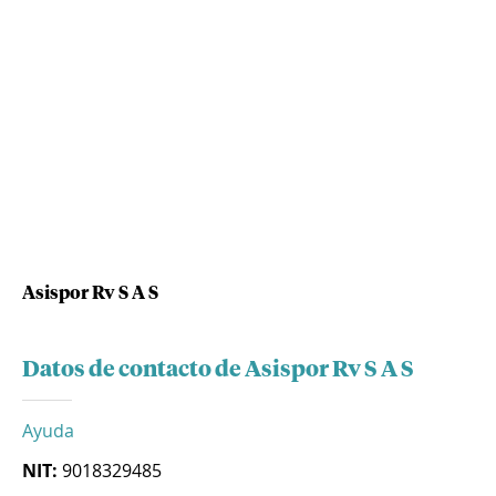
Asispor Rv S A S
Datos de contacto de Asispor Rv S A S
Ayuda
NIT:
9018329485