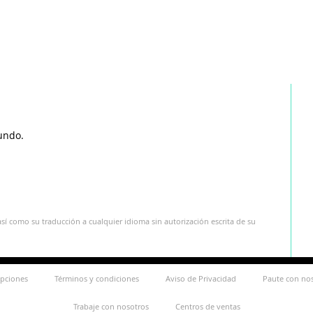
undo.
sí como su traducción a cualquier idioma sin autorización escrita de su
ipciones
Términos y condiciones
Aviso de Privacidad
Paute con no
Trabaje con nosotros
Centros de ventas