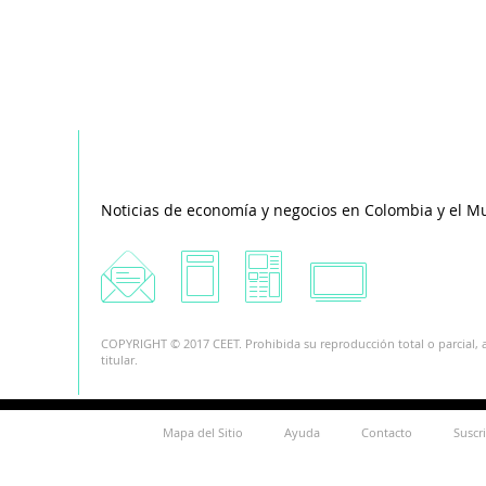
Noticias de economía y negocios en Colombia y el M
COPYRIGHT © 2017 CEET. Prohibida su reproducción total o parcial, a
titular.
Mapa del Sitio
Ayuda
Contacto
Suscr