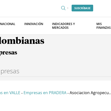
SUSCRÍBASE
RNACIONAL
INNOVACIÓN
INDICADORES Y
MIS
MERCADOS
FINANZAS
olombianas
presas
s en VALLE
Empresas en PRADERA
Asociacion Agropecu..
-
-