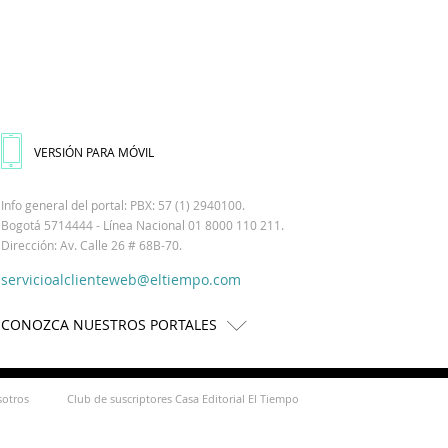
VERSIÓN PARA MÓVIL
Info general del portal: PBX: 57 (1) 2940100.
Bogotá 5714444 - Línea Nacional 01 8000 110 211.
Dirección: Av. Calle 26 # 68B-70.
servicioalclienteweb@eltiempo.com
CONOZCA NUESTROS PORTALES
sotros
Club de suscriptores Casa Editorial El Tiempo