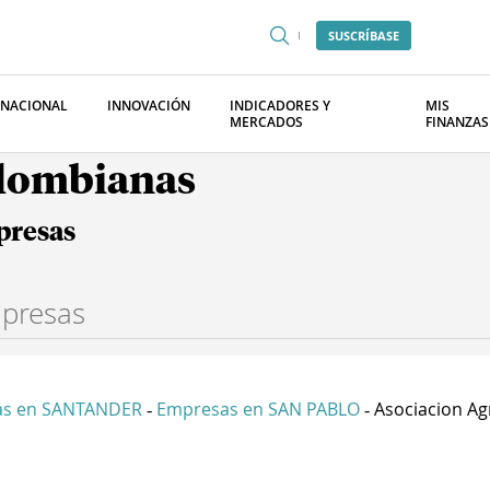
SUSCRÍBASE
RNACIONAL
INNOVACIÓN
INDICADORES Y
MIS
MERCADOS
FINANZAS
olombianas
presas
as en SANTANDER
Empresas en SAN PABLO
Asociacion Ag
-
-