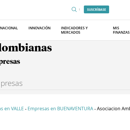
SUSCRÍBASE
RNACIONAL
INNOVACIÓN
INDICADORES Y
MIS
MERCADOS
FINANZAS
olombianas
presas
s en VALLE
Empresas en BUENAVENTURA
Asociacion Amb
-
-