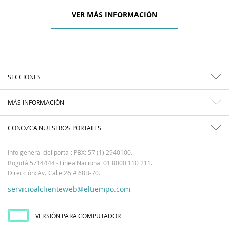
VER MÁS INFORMACIÓN
SECCIONES
MÁS INFORMACIÓN
CONOZCA NUESTROS PORTALES
Info general del portal: PBX: 57 (1) 2940100.
Bogotá 5714444 - Línea Nacional 01 8000 110 211.
Dirección: Av. Calle 26 # 68B-70.
servicioalclienteweb@eltiempo.com
VERSIÓN PARA COMPUTADOR