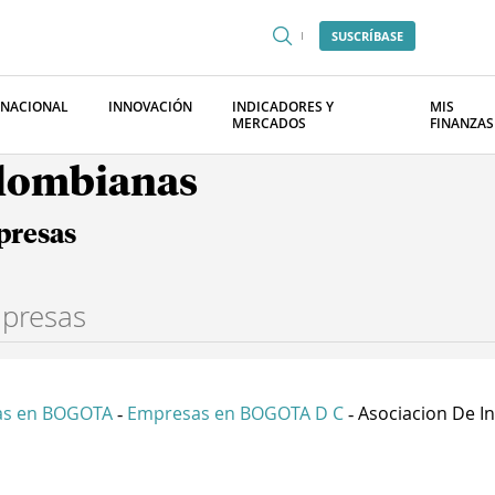
SUSCRÍBASE
RNACIONAL
INNOVACIÓN
INDICADORES Y
MIS
MERCADOS
FINANZAS
olombianas
presas
as en BOGOTA
Empresas en BOGOTA D C
Asociacion De Inv
-
-