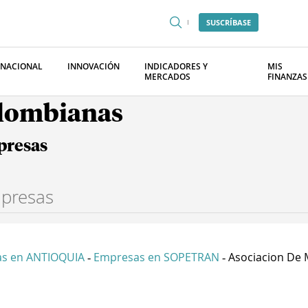
SUSCRÍBASE
RNACIONAL
INNOVACIÓN
INDICADORES Y
MIS
MERCADOS
FINANZAS
olombianas
presas
s en ANTIOQUIA
Empresas en SOPETRAN
Asociacion De M
-
-