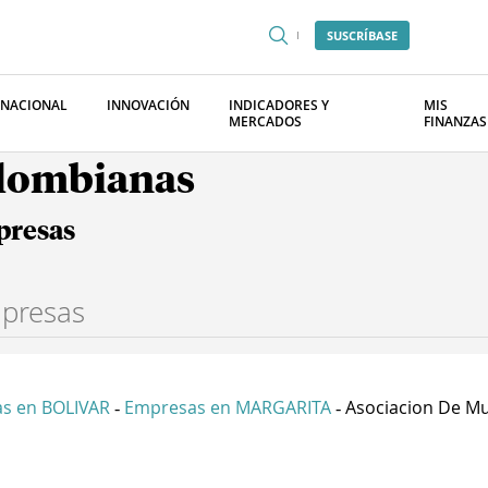
SUSCRÍBASE
RNACIONAL
INNOVACIÓN
INDICADORES Y
MIS
MERCADOS
FINANZAS
olombianas
presas
s en BOLIVAR
Empresas en MARGARITA
Asociacion De Muj
-
-