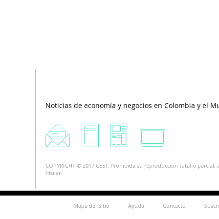
Noticias de economía y negocios en Colombia y el M
COPYRIGHT © 2017 CEET. Prohibida su reproducción total o parcial, a
titular.
Mapa del Sitio
Ayuda
Contacto
Suscr