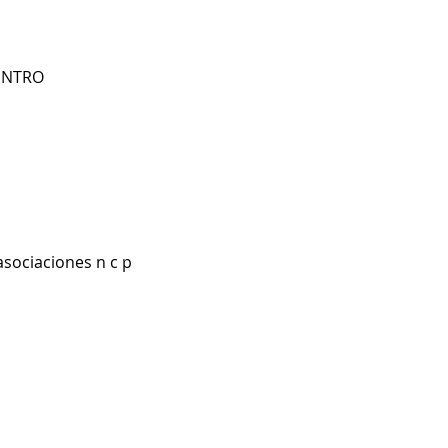
CENTRO
asociaciones n c p