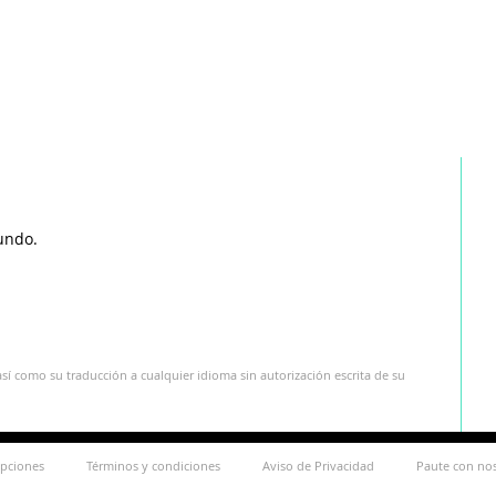
undo.
sí como su traducción a cualquier idioma sin autorización escrita de su
ipciones
Términos y condiciones
Aviso de Privacidad
Paute con no