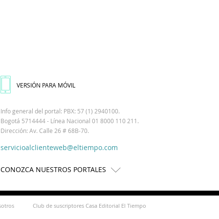
VERSIÓN PARA MÓVIL
Info general del portal: PBX: 57 (1) 2940100.
Bogotá 5714444 - Línea Nacional 01 8000 110 211.
Dirección: Av. Calle 26 # 68B-70.
servicioalclienteweb@eltiempo.com
CONOZCA NUESTROS PORTALES
sotros
Club de suscriptores Casa Editorial El Tiempo