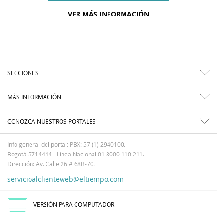
VER MÁS INFORMACIÓN
SECCIONES
MÁS INFORMACIÓN
CONOZCA NUESTROS PORTALES
Info general del portal: PBX: 57 (1) 2940100.
Bogotá 5714444 - Línea Nacional 01 8000 110 211.
Dirección: Av. Calle 26 # 68B-70.
servicioalclienteweb@eltiempo.com
VERSIÓN PARA COMPUTADOR