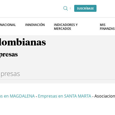
SUSCRÍBASE
RNACIONAL
INNOVACIÓN
INDICADORES Y
MIS
MERCADOS
FINANZAS
olombianas
presas
as en MAGDALENA
Empresas en SANTA MARTA
Asociacion
-
-