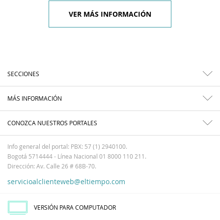
VER MÁS INFORMACIÓN
SECCIONES
MÁS INFORMACIÓN
CONOZCA NUESTROS PORTALES
Info general del portal: PBX: 57 (1) 2940100.
Bogotá 5714444 - Línea Nacional 01 8000 110 211.
Dirección: Av. Calle 26 # 68B-70.
servicioalclienteweb@eltiempo.com
VERSIÓN PARA COMPUTADOR