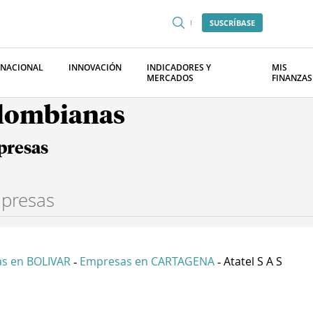
SUSCRÍBASE
RNACIONAL
INNOVACIÓN
INDICADORES Y
MIS
MERCADOS
FINANZAS
olombianas
presas
s en BOLIVAR
Empresas en CARTAGENA
Atatel S A S
-
-