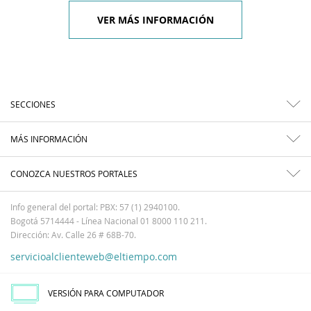
VER MÁS INFORMACIÓN
SECCIONES
MÁS INFORMACIÓN
CONOZCA NUESTROS PORTALES
Info general del portal: PBX: 57 (1) 2940100.
Bogotá 5714444 - Línea Nacional 01 8000 110 211.
Dirección: Av. Calle 26 # 68B-70.
servicioalclienteweb@eltiempo.com
VERSIÓN PARA COMPUTADOR