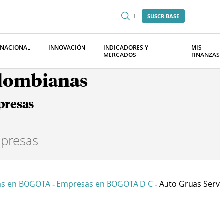
SUSCRÍBASE
RNACIONAL
INNOVACIÓN
INDICADORES Y
MIS
MERCADOS
FINANZAS
olombianas
presas
as en BOGOTA
Empresas en BOGOTA D C
Auto Gruas Serviy
-
-