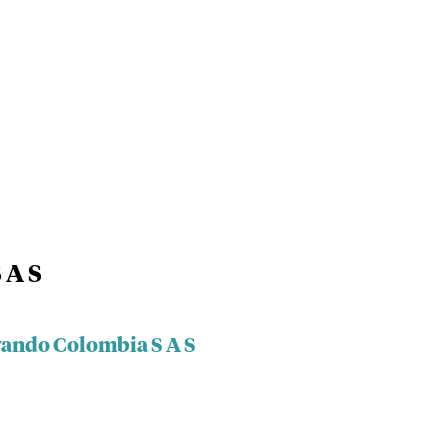
 A S
vando Colombia S A S