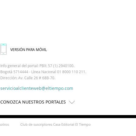
VERSIÓN PARA MÓVIL
Info general del portal: PBX: 57 (1) 2940100.
Bogotá 5714444 - Línea Nacional 01 8000 110 211.
Dirección: Av. Calle 26 # 68B-70.
servicioalclienteweb@eltiempo.com
CONOZCA NUESTROS PORTALES
sotros
Club de suscriptores Casa Editorial El Tiempo