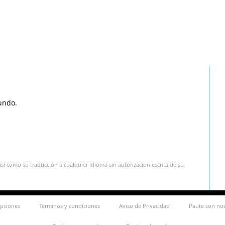
undo.
sí como su traducción a cualquier idioma sin autorización escrita de su
ipciones
Términos y condiciones
Aviso de Privacidad
Paute con no