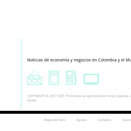
Noticias de economía y negocios en Colombia y el M
COPYRIGHT © 2017 CEET. Prohibida su reproducción total o parcial, a
titular.
Mapa del Sitio
Ayuda
Contacto
Suscr