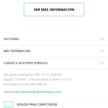
VER MÁS INFORMACIÓN
SECCIONES
MÁS INFORMACIÓN
CONOZCA NUESTROS PORTALES
Info general del portal: PBX: 57 (1) 2940100.
Bogotá 5714444 - Línea Nacional 01 8000 110 211.
Dirección: Av. Calle 26 # 68B-70.
servicioalclienteweb@eltiempo.com
VERSIÓN PARA COMPUTADOR