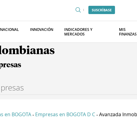
SUSCRÍBASE
RNACIONAL
INNOVACIÓN
INDICADORES Y
MIS
MERCADOS
FINANZAS
olombianas
presas
as en BOGOTA
Empresas en BOGOTA D C
Avanzada Inmobil
-
-