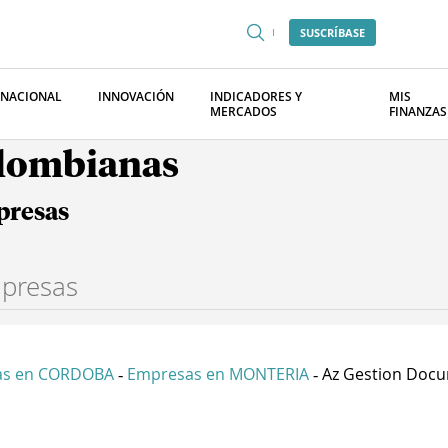
SUSCRÍBASE
RNACIONAL
INNOVACIÓN
INDICADORES Y
MIS
MERCADOS
FINANZAS
olombianas
presas
as en CORDOBA
Empresas en MONTERIA
Az Gestion Docu
-
-