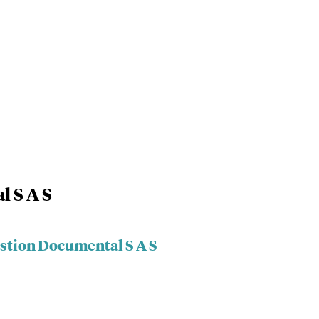
 S A S
estion Documental S A S