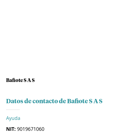
Bafiote S A S
Datos de contacto de Bafiote S A S
Ayuda
NIT:
9019671060