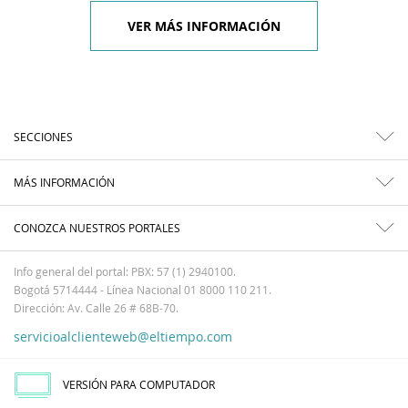
VER MÁS INFORMACIÓN
SECCIONES
MÁS INFORMACIÓN
CONOZCA NUESTROS PORTALES
Info general del portal: PBX: 57 (1) 2940100.
Bogotá 5714444 - Línea Nacional 01 8000 110 211.
Dirección: Av. Calle 26 # 68B-70.
servicioalclienteweb@eltiempo.com
VERSIÓN PARA COMPUTADOR