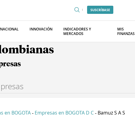
SUSCRÍBASE
RNACIONAL
INNOVACIÓN
INDICADORES Y
MIS
MERCADOS
FINANZAS
olombianas
presas
as en BOGOTA
Empresas en BOGOTA D C
Bamuz S A S
-
-