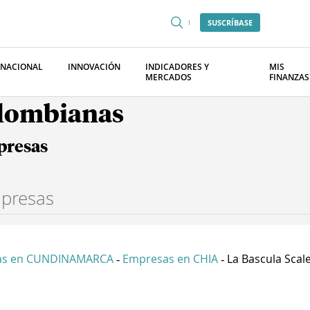
SUSCRÍBASE
RNACIONAL
INNOVACIÓN
INDICADORES Y
MIS
MERCADOS
FINANZAS
olombianas
presas
as en CUNDINAMARCA
Empresas en CHIA
La Bascula Scale 
-
-