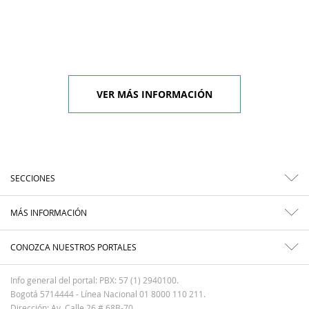
VER MÁS INFORMACIÓN
SECCIONES
MÁS INFORMACIÓN
CONOZCA NUESTROS PORTALES
Info general del portal: PBX: 57 (1) 2940100.
Bogotá 5714444 - Línea Nacional 01 8000 110 211.
Dirección: Av. Calle 26 # 68B-70.