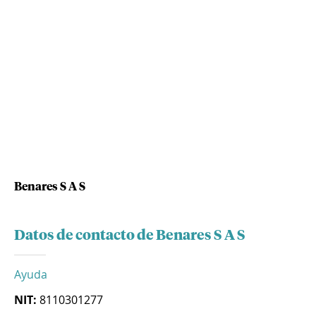
Benares S A S
Datos de contacto de Benares S A S
Ayuda
NIT:
8110301277