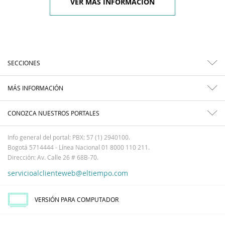
VER MÁS INFORMACIÓN
SECCIONES
MÁS INFORMACIÓN
CONOZCA NUESTROS PORTALES
Info general del portal: PBX: 57 (1) 2940100.
Bogotá 5714444 - Línea Nacional 01 8000 110 211.
Dirección: Av. Calle 26 # 68B-70.
servicioalclienteweb@eltiempo.com
VERSIÓN PARA COMPUTADOR