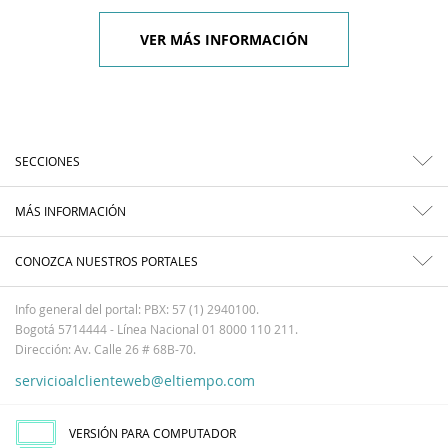
VER MÁS INFORMACIÓN
SECCIONES
MÁS INFORMACIÓN
CONOZCA NUESTROS PORTALES
Info general del portal: PBX: 57 (1) 2940100.
Bogotá 5714444 - Línea Nacional 01 8000 110 211.
Dirección: Av. Calle 26 # 68B-70.
servicioalclienteweb@eltiempo.com
VERSIÓN PARA COMPUTADOR