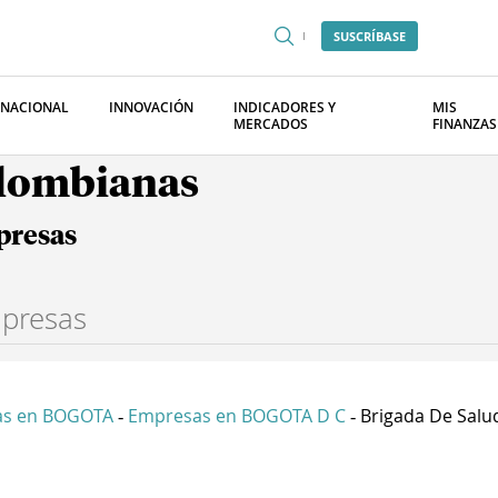
SUSCRÍBASE
RNACIONAL
INNOVACIÓN
INDICADORES Y
MIS
MERCADOS
FINANZAS
olombianas
presas
as en BOGOTA
Empresas en BOGOTA D C
Brigada De Salud
-
-