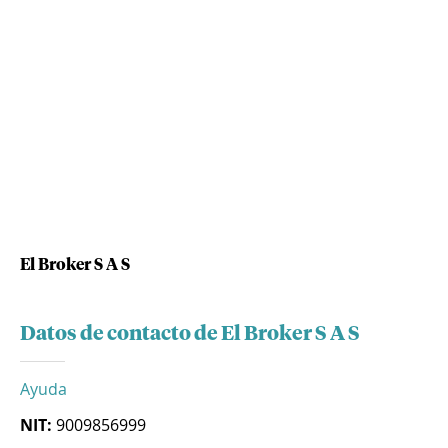
El Broker S A S
Datos de contacto de El Broker S A S
Ayuda
NIT:
9009856999