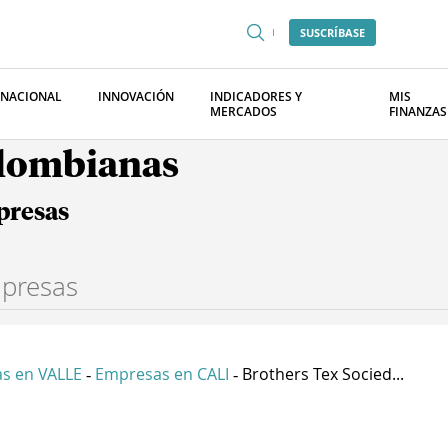
SUSCRÍBASE
RNACIONAL
INNOVACIÓN
INDICADORES Y
MIS
MERCADOS
FINANZAS
olombianas
presas
s en VALLE
Empresas en CALI
Brothers Tex Socied...
-
-