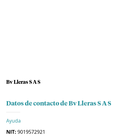
Bv Lleras S A S
Datos de contacto de Bv Lleras S A S
Ayuda
NIT:
9019572921