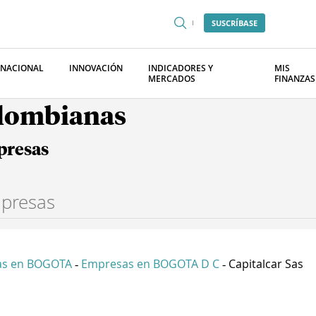
SUSCRÍBASE
RNACIONAL
INNOVACIÓN
INDICADORES Y
MIS
MERCADOS
FINANZAS
olombianas
presas
as en BOGOTA
Empresas en BOGOTA D C
Capitalcar Sas
-
-