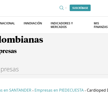
SUSCRÍBASE
RNACIONAL
INNOVACIÓN
INDICADORES Y
MIS
MERCADOS
FINANZAS
olombianas
presas
as en SANTANDER
Empresas en PIEDECUESTA
Cardioped D
-
-