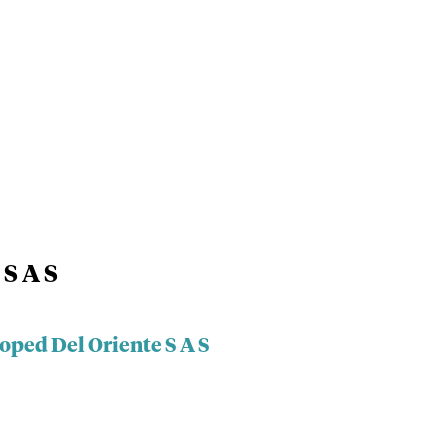
S A S
oped Del Oriente S A S