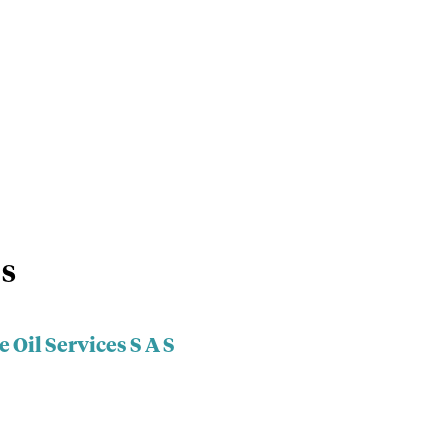
 S
 Oil Services S A S