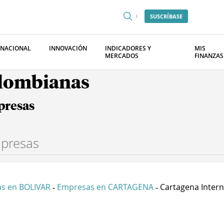
SUSCRÍBASE
RNACIONAL
INNOVACIÓN
INDICADORES Y
MIS
MERCADOS
FINANZAS
olombianas
presas
s en BOLIVAR
Empresas en CARTAGENA
Cartagena Interna
-
-