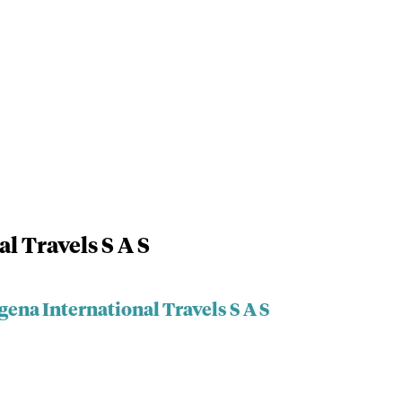
l Travels S A S
gena International Travels S A S