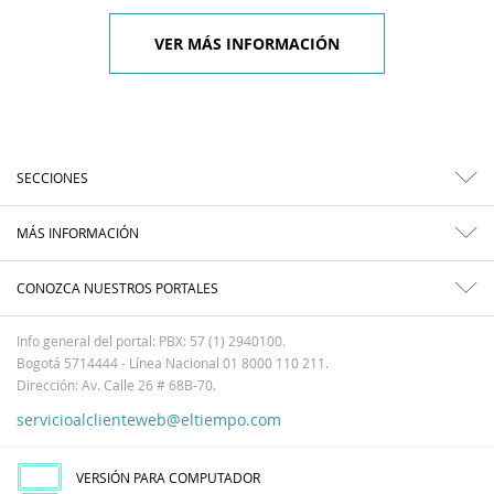
VER MÁS INFORMACIÓN
SECCIONES
MÁS INFORMACIÓN
CONOZCA NUESTROS PORTALES
Info general del portal: PBX: 57 (1) 2940100.
Bogotá 5714444 - Línea Nacional 01 8000 110 211.
Dirección: Av. Calle 26 # 68B-70.
servicioalclienteweb@eltiempo.com
VERSIÓN PARA COMPUTADOR