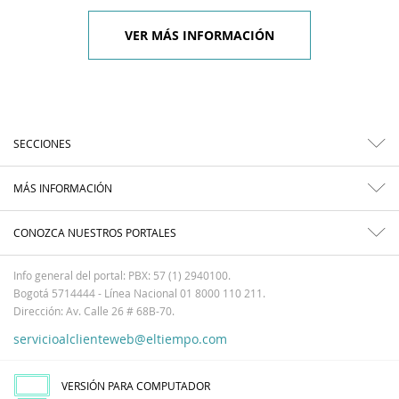
VER MÁS INFORMACIÓN
SECCIONES
MÁS INFORMACIÓN
CONOZCA NUESTROS PORTALES
Info general del portal: PBX: 57 (1) 2940100.
Bogotá 5714444 - Línea Nacional 01 8000 110 211.
Dirección: Av. Calle 26 # 68B-70.
servicioalclienteweb@eltiempo.com
VERSIÓN PARA COMPUTADOR