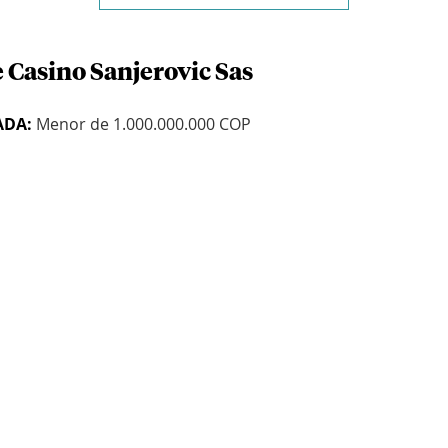
 Casino Sanjerovic Sas
ADA:
Menor de 1.000.000.000 COP