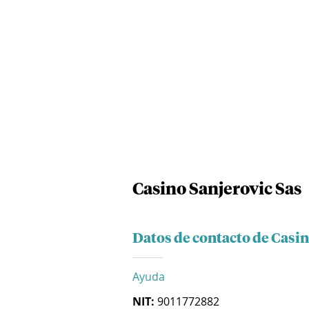
Casino Sanjerovic Sas
Datos de contacto de Casin
Ayuda
NIT:
9011772882