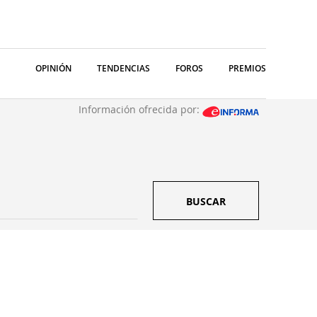
OPINIÓN
TENDENCIAS
FOROS
PREMIOS
Información ofrecida por:
BUSCAR