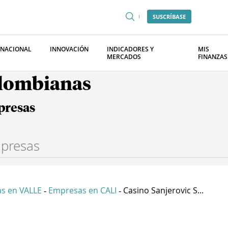
SUSCRÍBASE
RNACIONAL
INNOVACIÓN
INDICADORES Y
MIS
MERCADOS
FINANZAS
olombianas
presas
s en VALLE
Empresas en CALI
Casino Sanjerovic S...
-
-