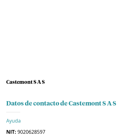
Castemont S A S
Datos de contacto de Castemont S A S
Ayuda
NIT:
9020628597