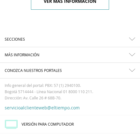
VER MÁS INFORMACIÓN
SECCIONES
MÁS INFORMACIÓN
CONOZCA NUESTROS PORTALES
Info general del portal: PBX: 57 (1) 2940100.
Bogotá 5714444 - Línea Nacional 01 8000 110 211.
Dirección: Av. Calle 26 # 68B-70.
servicioalclienteweb@eltiempo.com
VERSIÓN PARA COMPUTADOR