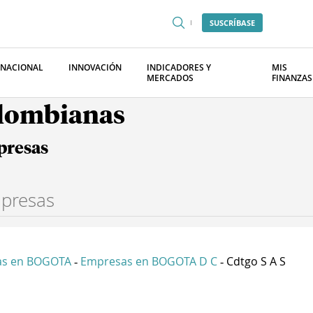
SUSCRÍBASE
RNACIONAL
INNOVACIÓN
INDICADORES Y
MIS
MERCADOS
FINANZAS
olombianas
presas
as en BOGOTA
Empresas en BOGOTA D C
Cdtgo S A S
-
-