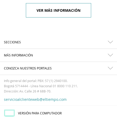
VER MÁS INFORMACIÓN
SECCIONES
MÁS INFORMACIÓN
CONOZCA NUESTROS PORTALES
Info general del portal: PBX: 57 (1) 2940100.
Bogotá 5714444 - Línea Nacional 01 8000 110 211.
Dirección: Av. Calle 26 # 68B-70.
servicioalclienteweb@eltiempo.com
VERSIÓN PARA COMPUTADOR