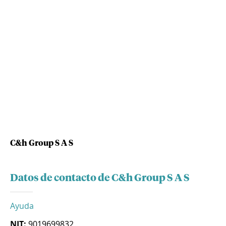
C&h Group S A S
Datos de contacto de C&h Group S A S
Ayuda
NIT:
9019699832