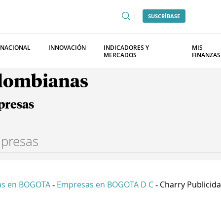
SUSCRÍBASE
RNACIONAL
INNOVACIÓN
INDICADORES Y
MIS
MERCADOS
FINANZAS
olombianas
presas
as en BOGOTA
Empresas en BOGOTA D C
Charry Publicidad
-
-