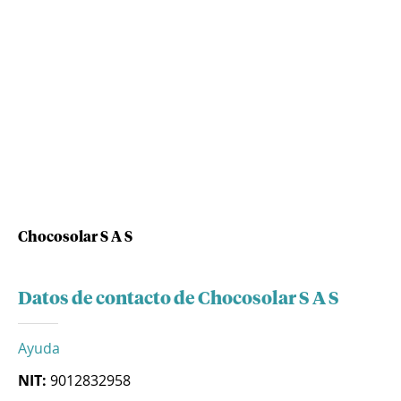
Chocosolar S A S
Datos de contacto de Chocosolar S A S
Ayuda
NIT:
9012832958