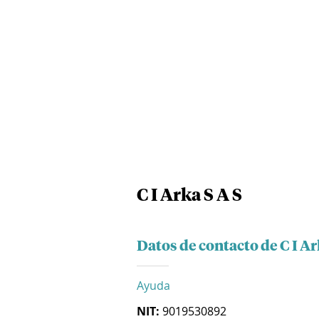
C I Arka S A S
Datos de contacto de C I Ar
Ayuda
NIT:
9019530892