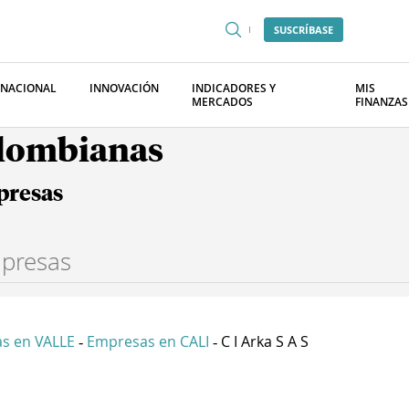
SUSCRÍBASE
RNACIONAL
INNOVACIÓN
INDICADORES Y
MIS
MERCADOS
FINANZAS
olombianas
presas
s en VALLE
Empresas en CALI
C I Arka S A S
-
-