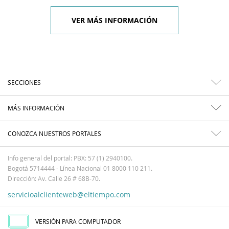
VER MÁS INFORMACIÓN
SECCIONES
MÁS INFORMACIÓN
CONOZCA NUESTROS PORTALES
Info general del portal: PBX: 57 (1) 2940100.
Bogotá 5714444 - Línea Nacional 01 8000 110 211.
Dirección: Av. Calle 26 # 68B-70.
servicioalclienteweb@eltiempo.com
VERSIÓN PARA COMPUTADOR